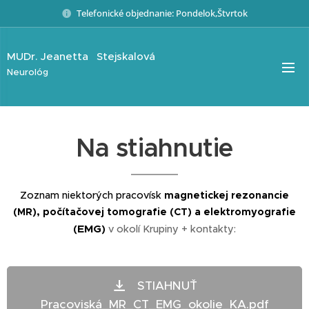
Telefonické objednanie: Pondelok,Štvrtok
MUDr.
Jeanetta
Stejskalová
Neurológ
Na stiahnutie
Zoznam niektorých pracovísk
magnetickej rezonancie
(MR), počítačovej tomografie (CT) a
e
lektromyografie
EMG
(
)
v okolí Krupiny + kontakty:
STIAHNUŤ
Pracoviská_MR_CT_EMG_okolie_KA.pdf