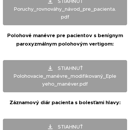
STIAHNUŤ
Poruchy_rovnováhy_návod_pre_pacienta.
pdf
Polohové manévre pre pacientov s benígnym
paroxyzmálnym polohovým vertigom:
STIAHNUŤ
Polohovacie_manévre_modifikovaný_Eple
yeho_manéver.pdf
Záznamový diár pacienta s bolesťami hlavy:
STIAHNUŤ