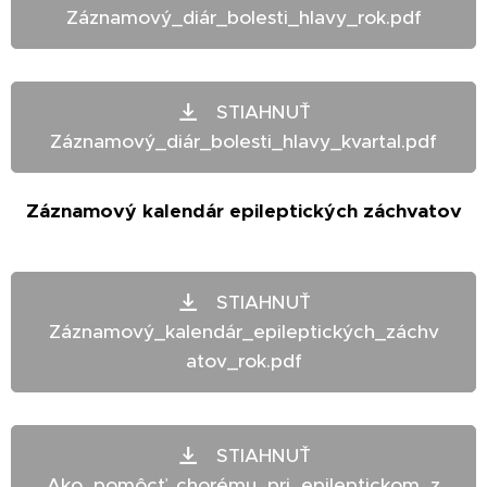
Záznamový_diár_bolesti_hlavy_rok.pdf
STIAHNUŤ
Záznamový_diár_bolesti_hlavy_kvartal.pdf
Záznamový kalendár epileptických záchvatov
STIAHNUŤ
Záznamový_kalendár_epileptických_záchv
atov_rok.pdf
STIAHNUŤ
Ako_pomôcť_chorému_pri_epileptickom_z